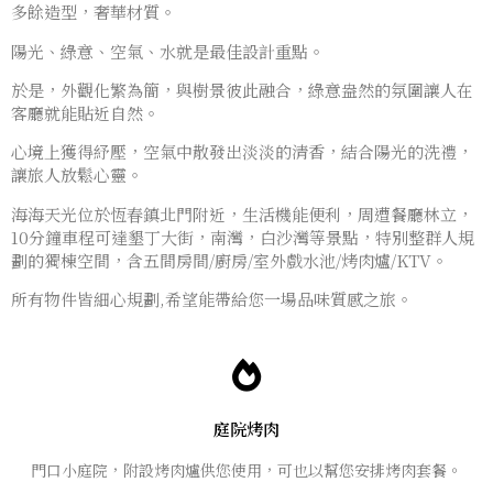
多餘造型，奢華材質。
陽光、綠意、空氣、水就是最佳設計重點。
於是，外觀化繁為簡，與樹景彼此融合，綠意盎然的氛圍讓人在
客廳就能貼近自然。
心境上獲得紓壓，空氣中散發出淡淡的清香，結合陽光的洗禮，
讓旅人放鬆心靈。​
海海天光位於恆春鎮北門附近，生活機能便利，周遭餐廳林立，
10分鐘車程可達墾丁大街，南灣，白沙灣等景點，特別整群人規
劃的獨棟空間，含五間房間/廚房/室外戲水池/烤肉爐/KTV。
所有物件皆細心規劃,希望能帶給您一場品味質感之旅。
庭院烤肉
門口小庭院，附設烤肉爐供您使用，可也以幫您安排烤肉套餐。