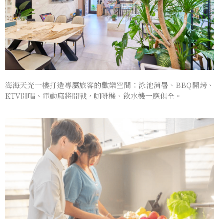
海海天光一樓打造專屬旅客的歡樂空間：泳池消暑、BBQ開烤、
KTV開唱、電動麻將開戰，咖啡機、飲水機一應俱全。