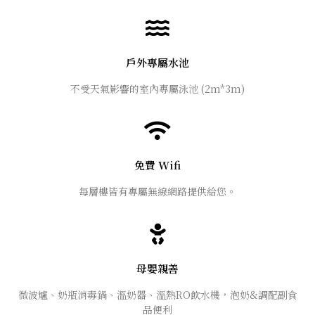
戶外專屬水池
不受天氣影響的室內專屬泳池 (2m*3m)
免費 Wifi
每層樓皆有專屬無線網路提供給您。
母嬰親善
微波爐、奶瓶消毒鍋、溫奶器、溫熱RO飲水機，泡奶&調配副食
品便利